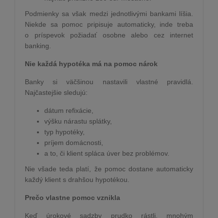
Podmienky sa však medzi jednotlivými bankami líšia.
Niekde sa pomoc pripisuje automaticky, inde treba
o príspevok požiadať osobne alebo cez internet
banking.
Nie každá hypotéka má na pomoc nárok
Banky si väčšinou nastavili vlastné pravidlá.
Najčastejšie sledujú:
dátum refixácie,
výšku nárastu splátky,
typ hypotéky,
príjem domácnosti,
a to, či klient spláca úver bez problémov.
Nie všade teda platí, že pomoc dostane automaticky
každý klient s drahšou hypotékou.
Prečo vlastne pomoc vznikla
Keď úrokové sadzby prudko rástli, mnohým