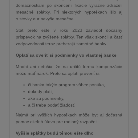
domácnostiam po skončení fixácie výrazne zdraželi
mesačné splátky. Pri niektorých hypotékach išlo aj
o stovky eur navyše mesačne.
Štát preto ešte v roku 2023 zaviedol dočasný
príspevok na zvýšené splátky. Ten však skončil a časť
zodpovednosti teraz preberajú samotné banky.
Oplatí sa overiť si podmienky vo vlastnej banke
Mnohí ani netušia, že na určitú formu kompenzácie
môžu mať nárok. Preto sa oplatí preveriť si:
či banka takýto program vôbec ponúka,
dokedy platí,
aké sú podmienky,
a či treba podať žiadosť.
Najmä pri vyšších hypotékach môže byť aj dočasná
pomoc citeľná úľava pre rodinný rozpočet.
Vyššie splátky budú témou ešte dlho