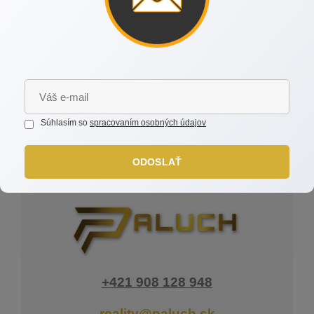
Autor:
Realitné služby Paluch
O Vašu nehnuteľnosť sa postará realitný
maklér:
Súhlasím so
spracovaním osobných údajov
Martin Paluch - majiteľ a konateľ
ODOSLAŤ
realitné služby
+421 908 128 948
reality@paluch.sk