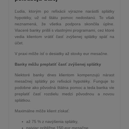
Ľudia, ktorým po refixácii výrazne narástli splátky
hypotéky, už od štátu pomoc nedostanú. To však
neznamená, že všetka podpora skončila úplne.
Viaceré banky prišli s vlastnými programami, cez ktoré
vedia klientom vrátiť časť zvýšenej splátky späť na
účet.
V praxi môže ísť o desiatky až stovky eur mesačne.
Banky môžu preplatiť časť zvýšenej splátky
Niektoré banky dnes klientom kompenzujú nárast
mesačnej splátky po refixácii hypotéky. Funguje to
podobne ako pôvodná štátna pomoc a teda banka vie
preplatiť časť rozdielu medzi pôvodnou a novou
splátkou.
Maximálne môže klient získať:
až 75 % z navýšenia splátky,
najviac približne 150 eur mesačne.