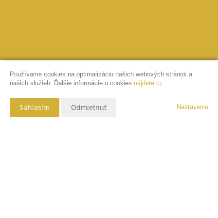
Používame cookies na optimalizáciu našich webových stránok a
našich služieb. Ďalšie informácie o cookies
nájdete tu
.
Súhlasím
Odmietnuť
Nastavenie
Popis nehnuteľnosti
Novostavba skolaudovaného rodinného domu s pozemkom spolu o
2
výmere 349 m
. Čistá obytná plocha rozprestierajúca sa na 2
2
podlažiach je 120 m
. Dom sa nachádza v obci Kotešová s ideálnou
polohou 6 minút (4km) od Bytče či 17 minút (15km) od mesta Žilina.